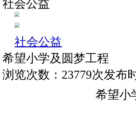
社会公益
社会公益
希望小学及圆梦工程
浏览次数：23779次
发布时间
希望小