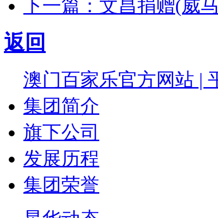
下一篇：文昌捐赠(威马
返回
澳门百家乐官方网站 | 平台入
集团简介
旗下公司
发展历程
集团荣誉