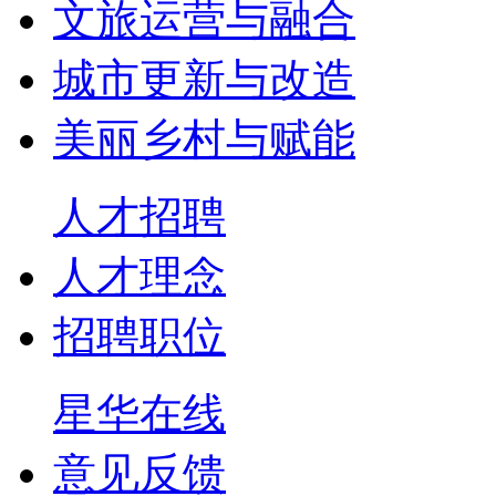
文旅运营与融合
城市更新与改造
美丽乡村与赋能
人才招聘
人才理念
招聘职位
星华在线
意见反馈