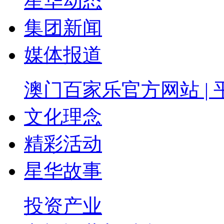
星华动态
集团新闻
媒体报道
澳门百家乐官方网站 | 平台入
文化理念
精彩活动
星华故事
投资产业