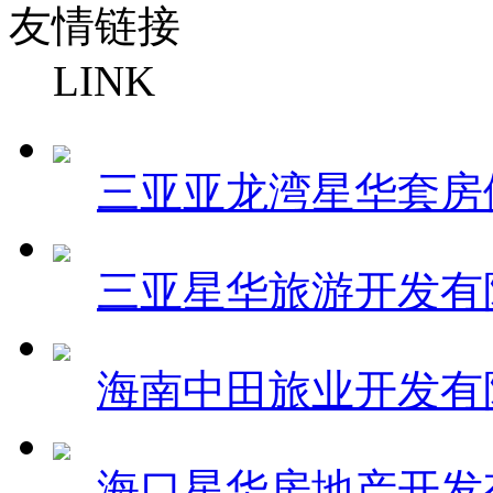
友情链接
LINK
三亚亚龙湾星华套房
三亚星华旅游开发有
海南中田旅业开发有
海口星华房地产开发