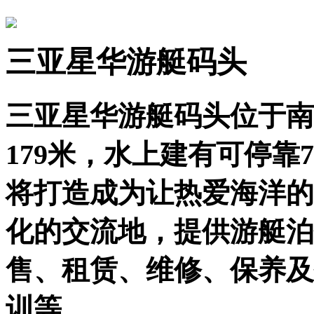
三亚星华游艇码头
三亚星华游艇码头位于南
179米，水上建有可停靠
将打造成为让热爱海洋的
化的交流地，提供游艇泊
售、租赁、维修、保养及
训等。