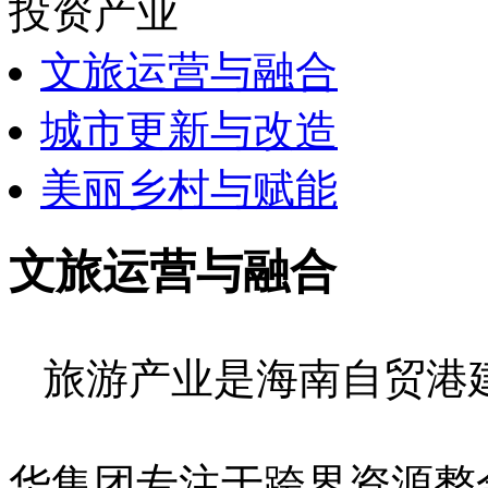
投资产业
文旅运营与融合
城市更新与改造
美丽乡村与赋能
文旅运营与融合
旅游产业是海南自贸港
华集团专注于跨界资源整