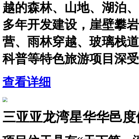
越的森林、山地、湖泊、
多年开发建设，崖壁攀岩
营、雨林穿越、玻璃栈道
科普等特色旅游项目深受
查看详细
三亚亚龙湾星华华邑度