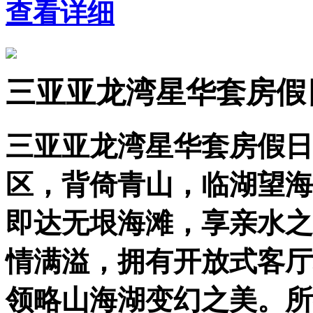
查看详细
三亚亚龙湾星华套房假
三亚亚龙湾星华套房假日
区，背倚青山，临湖望海
即达无垠海滩，享亲水之
情满溢，拥有开放式客厅
领略山海湖变幻之美。所