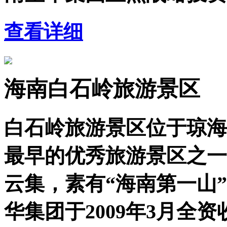
查看详细
海南白石岭旅游景区
白石岭旅游景区位于琼海
最早的优秀旅游景区之一
云集，素有“海南第一山
华集团于2009年3月全