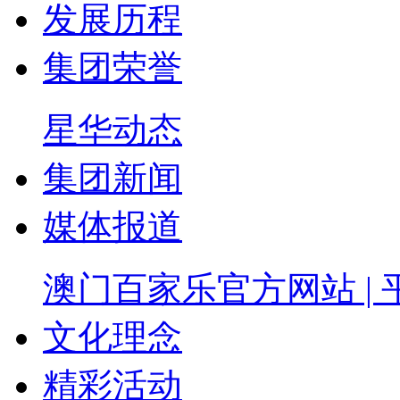
发展历程
集团荣誉
星华动态
集团新闻
媒体报道
澳门百家乐官方网站 | 平台入
文化理念
精彩活动