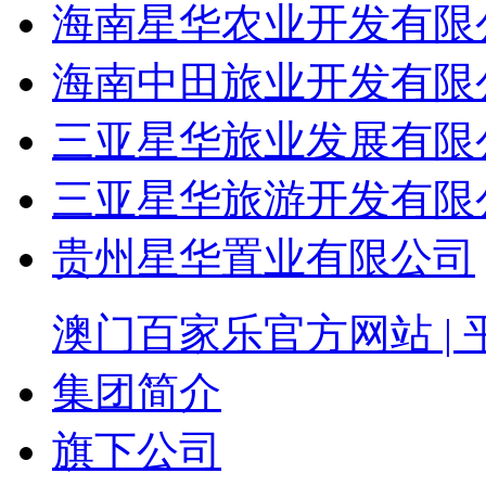
海南星华农业开发有限
海南中田旅业开发有限
三亚星华旅业发展有限
三亚星华旅游开发有限
贵州星华置业有限公司
澳门百家乐官方网站 | 平台入
集团简介
旗下公司