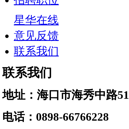
星华在线
意见反馈
联系我们
联系我们
地址：海口市海秀中路51
电话：0898-66766228