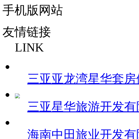
手机版网站
友情链接
LINK
三亚亚龙湾星华套房
三亚星华旅游开发有
海南中田旅业开发有