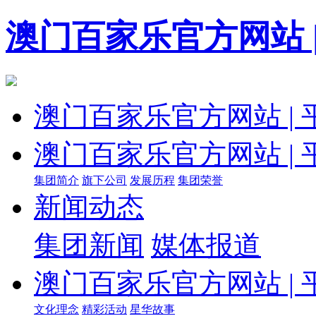
澳门百家乐官方网站 | 平
澳门百家乐官方网站 | 平台入
澳门百家乐官方网站 | 平台入
集团简介
旗下公司
发展历程
集团荣誉
新闻动态
集团新闻
媒体报道
澳门百家乐官方网站 | 平台入
文化理念
精彩活动
星华故事