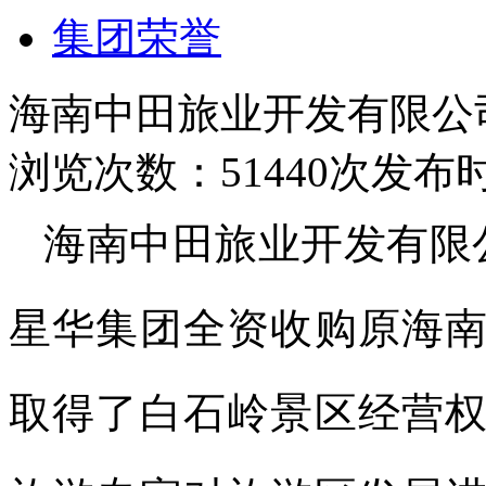
集团荣誉
海南中田旅业开发有限公
浏览次数：51440次
发布时间
海南中田旅业开发有限公司
星华集团全资收购原海
取得了白石岭景区经营