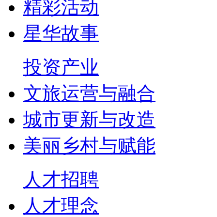
精彩活动
星华故事
投资产业
文旅运营与融合
城市更新与改造
美丽乡村与赋能
人才招聘
人才理念