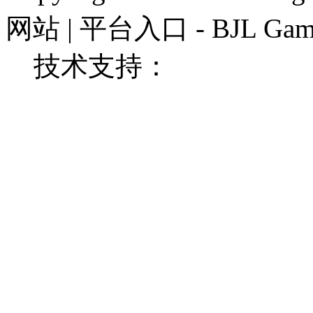
网站 | 平台入口 - BJL G
技术支持：