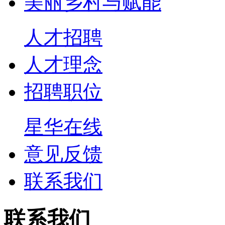
美丽乡村与赋能
人才招聘
人才理念
招聘职位
星华在线
意见反馈
联系我们
联系我们