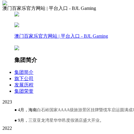
澳门百家乐官方网站 | 平台入口 - BJL Gaming
澳门百家乐官方网站 | 平台入口 - BJL Gaming
集团简介
集团简介
旗下公司
发展历程
集团荣誉
2023
● 4月，海南
白石岭国家AAAA级旅游景区挂牌暨缆车启运圆满成
●
9月，
三亚亚龙湾星华华邑度假酒店盛大开业
。
2022