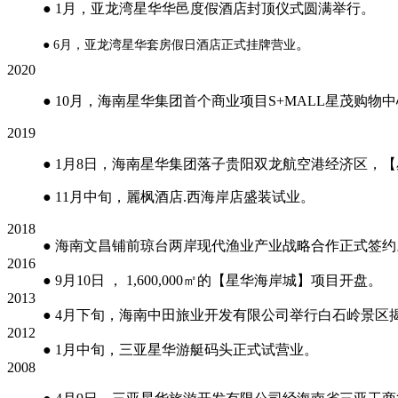
● 1月，亚龙湾星华华邑度假酒店封顶仪式圆满举行。
。
●
6月，
亚龙湾星华套房假日酒店正式挂牌营业
2020
● 10月，海南星华集团首个商业项目S+MALL星茂购
2019
● 1月8日，海南星华集团落子贵阳双龙航空港经济区，
● 11月中旬，麗枫酒店.西海岸店盛装试业。
2018
● 海南文昌铺前琼台两岸现代渔业产业战略合作正式签约
2016
● 9月10日 ， 1,600,000㎡的【星华海岸城】项目开盘。
2013
● 4月下旬，海南中田旅业开发有限公司举行白石岭景区
2012
● 1月中旬，三亚星华游艇码头正式试营业。
2008