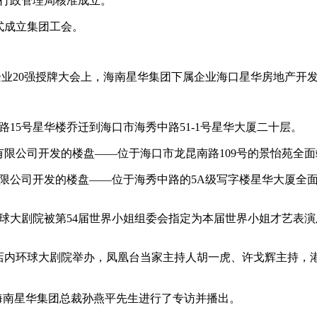
商行政管理局核准成立。
式成立集团工会。
企业20强授牌大会上，海南星华集团下属企业海口星华房地产开
路15号星华楼乔迁到海口市海秀中路51-1号星华大厦二十层。
发有限公司开发的楼盘——位于海口市龙昆南路109号的景怡苑全
有限公司开发的楼盘——位于海秀中路的5A级写字楼星华大厦全
店环球大剧院被第54届世界小姐组委会指定为本届世界小姐才艺表
大酒店内环球大剧院举办，凤凰台当家主持人胡一虎、许戈辉主持
对海南星华集团总裁孙燕平先生进行了专访并播出。