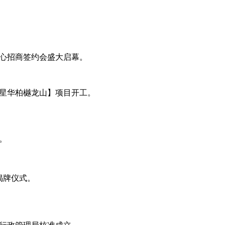
物中心招商签约会盛大启幕。
【星华柏樾龙山】项目开工。
。
揭牌仪式。