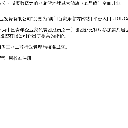
有限公司投资数亿元的亚龙湾环球城大酒店（五星级）全面开业。
资有限公司”变更为“澳门百家乐官方网站 | 平台入口 - BJL Ga
生作为中国青年企业家代表团成员之一并随团赴比利时参加第八届
投资有限公司作出了很高的评价。
海南省三亚工商行政管理局核准成立。
政管理局核准注册。