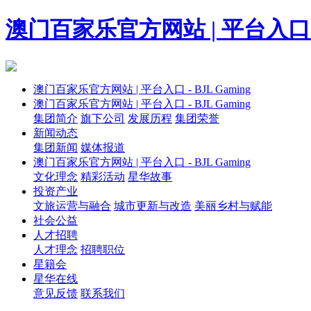
澳门百家乐官方网站 | 平台入口 - 
澳门百家乐官方网站 | 平台入口 - BJL Gaming
澳门百家乐官方网站 | 平台入口 - BJL Gaming
集团简介
旗下公司
发展历程
集团荣誉
新闻动态
集团新闻
媒体报道
澳门百家乐官方网站 | 平台入口 - BJL Gaming
文化理念
精彩活动
星华故事
投资产业
文旅运营与融合
城市更新与改造
美丽乡村与赋能
社会公益
人才招聘
人才理念
招聘职位
星籍会
星华在线
意见反馈
联系我们