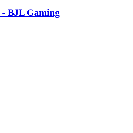
BJL Gaming