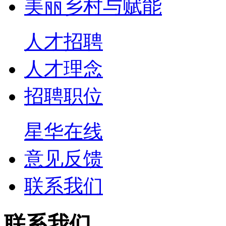
美丽乡村与赋能
人才招聘
人才理念
招聘职位
星华在线
意见反馈
联系我们
联系我们