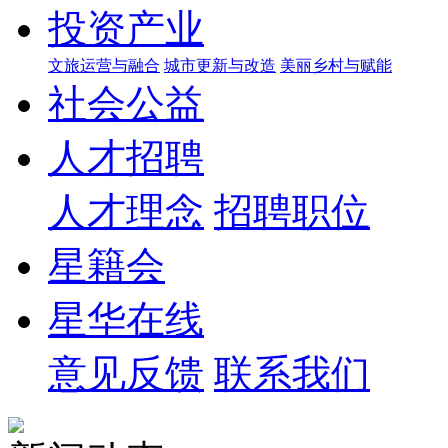
投资产业
文旅运营与融合
城市更新与改造
美丽乡村与赋能
社会公益
人才招聘
人才理念
招聘职位
星籍会
星华在线
意见反馈
联系我们