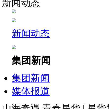
新闻动态
新闻动态
集团新闻
集团新闻
媒体报道
山海奇遇 青春星华 | 星华