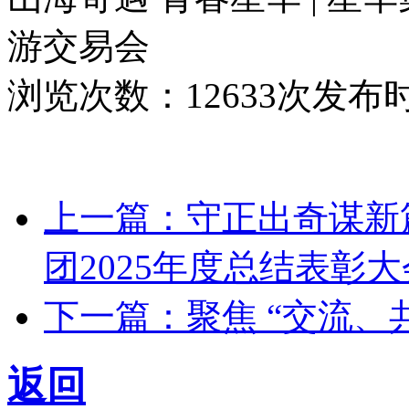
游交易会
浏览次数：12633次
发布时间
上一篇：守正出奇谋新篇
团2025年度总结表彰
下一篇：聚焦 “交流、
返回